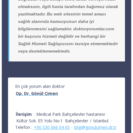
olmaksızın, ilgili hasta tarafından bağımsız olarak
yazılmaktadır. Bu web sitesinin temel amacı
sağlık alanında kamuoyunun daha iyi
bilgilenmesini sağlamaktır. doktoryorumlar.com
bir başvuru hizmeti değildir ve herhangi bir
Sağlık Hizmeti Sağlayıcısını tavsiye etmemektedir
veya desteklememektedir.
En çok yorum alan doktor
Op. Dr. Gönül Çimen
İletişim
·
Medical Park Bahçelievler hastanesi
·
Kültür Sok. E5 Yolu No:1
Bahçelievler
/
İstanbul
·
Telefon :
+90 530 066 04 65
·
bilgi@gonulcimen.dr.tr