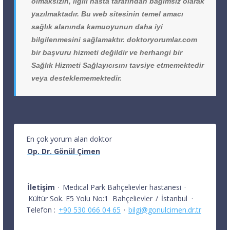
olmaksızın, ilgili hasta tarafından bağımsız olarak
yazılmaktadır. Bu web sitesinin temel amacı
sağlık alanında kamuoyunun daha iyi
bilgilenmesini sağlamaktır. doktoryorumlar.com
bir başvuru hizmeti değildir ve herhangi bir
Sağlık Hizmeti Sağlayıcısını tavsiye etmemektedir
veya desteklememektedir.
En çok yorum alan doktor
Op. Dr. Gönül Çimen
İletişim
·
Medical Park Bahçelievler hastanesi
·
Kültür Sok. E5 Yolu No:1
Bahçelievler
/
İstanbul
·
Telefon :
+90 530 066 04 65
·
bilgi@gonulcimen.dr.tr