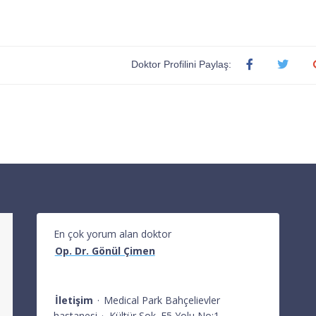
Doktor Profilini Paylaş:
En çok yorum alan doktor
Op. Dr. Gönül Çimen
İletişim
·
Medical Park Bahçelievler
hastanesi
·
Kültür Sok. E5 Yolu No:1