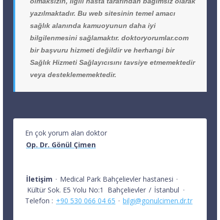
olmaksızın, ilgili hasta tarafından bağımsız olarak
yazılmaktadır. Bu web sitesinin temel amacı
sağlık alanında kamuoyunun daha iyi
bilgilenmesini sağlamaktır. doktoryorumlar.com
bir başvuru hizmeti değildir ve herhangi bir
Sağlık Hizmeti Sağlayıcısını tavsiye etmemektedir
veya desteklememektedir.
En çok yorum alan doktor
Op. Dr. Gönül Çimen
İletişim
·
Medical Park Bahçelievler hastanesi
·
Kültür Sok. E5 Yolu No:1
Bahçelievler
/
İstanbul
·
Telefon :
+90 530 066 04 65
·
bilgi@gonulcimen.dr.tr