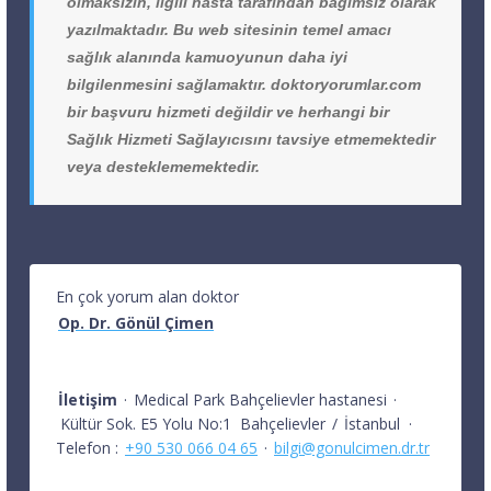
olmaksızın, ilgili hasta tarafından bağımsız olarak
yazılmaktadır. Bu web sitesinin temel amacı
sağlık alanında kamuoyunun daha iyi
bilgilenmesini sağlamaktır. doktoryorumlar.com
bir başvuru hizmeti değildir ve herhangi bir
Sağlık Hizmeti Sağlayıcısını tavsiye etmemektedir
veya desteklememektedir.
En çok yorum alan doktor
Op. Dr. Gönül Çimen
İletişim
·
Medical Park Bahçelievler hastanesi
·
Kültür Sok. E5 Yolu No:1
Bahçelievler
/
İstanbul
·
Telefon :
+90 530 066 04 65
·
bilgi@gonulcimen.dr.tr