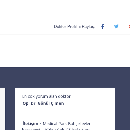
Doktor Profilini Paylaş:
En çok yorum alan doktor
Op. Dr. Gönül Çimen
İletişim
·
Medical Park Bahçelievler
hastanesi
·
Kültür Sok. E5 Yolu No:1