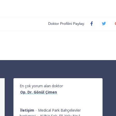
Doktor Profilini Paylaş:
En çok yorum alan doktor
Op. Dr. Gönül Çimen
İletişim
·
Medical Park Bahçelievler
hastanesi
·
Kültür Sok. E5 Yolu No:1