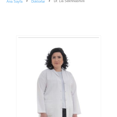
Dr. Lia Sekhniashvili
Ana Sayfa
Doktorlar