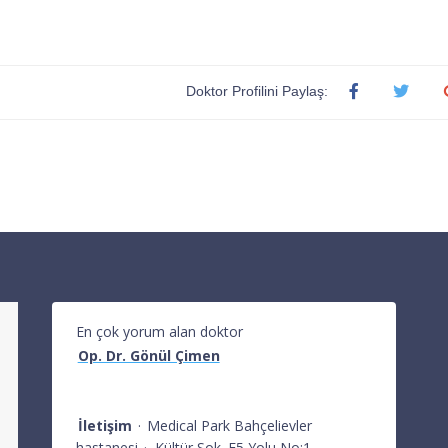
Doktor Profilini Paylaş:
En çok yorum alan doktor
Op. Dr. Gönül Çimen
İletişim
·
Medical Park Bahçelievler
hastanesi
·
Kültür Sok. E5 Yolu No:1