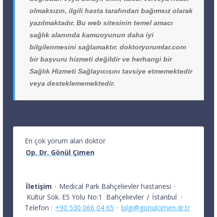
olmaksızın, ilgili hasta tarafından bağımsız olarak
yazılmaktadır. Bu web sitesinin temel amacı
sağlık alanında kamuoyunun daha iyi
bilgilenmesini sağlamaktır. doktoryorumlar.com
bir başvuru hizmeti değildir ve herhangi bir
Sağlık Hizmeti Sağlayıcısını tavsiye etmemektedir
veya desteklememektedir.
En çok yorum alan doktor
Op. Dr. Gönül Çimen
İletişim
·
Medical Park Bahçelievler hastanesi
·
Kültür Sok. E5 Yolu No:1
Bahçelievler
/
İstanbul
·
Telefon :
+90 530 066 04 65
·
bilgi@gonulcimen.dr.tr