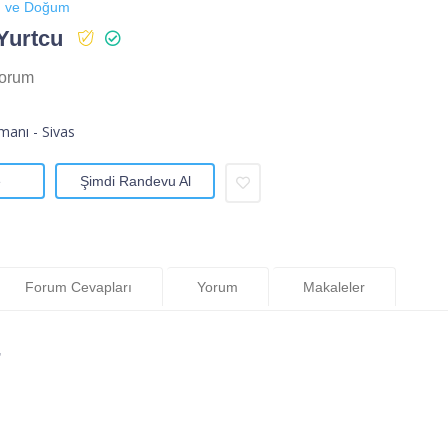
rı ve Doğum
Yurtcu
Yorum
anı - Sivas
e
Şimdi Randevu Al
Forum Cevapları
Yorum
Makaleler
”