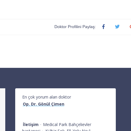
Doktor Profilini Paylaş:
En çok yorum alan doktor
Op. Dr. Gönül Çimen
İletişim
·
Medical Park Bahçelievler
hastanesi
·
Kültür Sok. E5 Yolu No:1