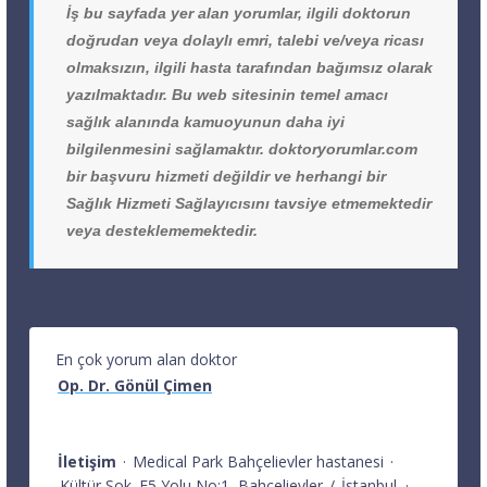
İş bu sayfada yer alan yorumlar, ilgili doktorun
doğrudan veya dolaylı emri, talebi ve/veya ricası
olmaksızın, ilgili hasta tarafından bağımsız olarak
yazılmaktadır. Bu web sitesinin temel amacı
sağlık alanında kamuoyunun daha iyi
bilgilenmesini sağlamaktır. doktoryorumlar.com
bir başvuru hizmeti değildir ve herhangi bir
Sağlık Hizmeti Sağlayıcısını tavsiye etmemektedir
veya desteklememektedir.
En çok yorum alan doktor
Op. Dr. Gönül Çimen
İletişim
·
Medical Park Bahçelievler hastanesi
·
Kültür Sok. E5 Yolu No:1
Bahçelievler
/
İstanbul
·