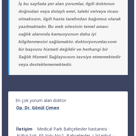
İş bu sayfada yer alan yorumlar, ilgili doktorun
doğrudan veya dolaylı emri, talebi ve/veya ricası
olmaksızın, ilgili hasta tarafından bağımsız olarak
yazılmaktadır. Bu web sitesinin temel amacı
sağlık alanında kamuoyunun daha iyi
bilgilenmesini sağlamaktır. doktoryorumlar.com
bir başvuru hizmeti değildir ve herhangi bir
Sağlık Hizmeti Sağlayıcısını tavsiye etmemektedir
veya desteklememektedir.
En çok yorum alan doktor
Op. Dr. Gönül Çimen
İletişim
·
Medical Park Bahçelievler hastanesi
·
Kültür Sok. E5 Yolu No:1
Bahçelievler
/
İstanbul
·