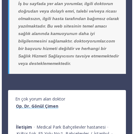
İş bu sayfada yer alan yorumlar, ilgili doktorun
doğrudan veya dolaylı emri, talebi ve/veya ricası
olmaksızın, ilgili hasta tarafından bağımsız olarak
yazılmaktadır. Bu web sitesinin temel amacı
sağlık alanında kamuoyunun daha iyi
bilgilenmesini sağlamaktır. doktoryorumlar.com
bir başvuru hizmeti değildir ve herhangi bir
Sağlık Hizmeti Sağlayıcısını tavsiye etmemektedir
veya desteklememektedir.
En çok yorum alan doktor
Op. Dr. Gönül Çimen
İletişim
·
Medical Park Bahçelievler hastanesi
·
Kültür Sok. E5 Yolu No:1
Bahçelievler
/
İstanbul
·