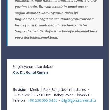
olmaksızın, ilgili hasta tarafından bağımsız olarak
yazılmaktadır. Bu web sitesinin temel amacı
sağlık alanında kamuoyunun daha iyi
bilgilenmesini sağlamaktır. doktoryorumlar.com
bir başvuru hizmeti değildir ve herhangi bir
Sağlık Hizmeti Sağlayıcısını tavsiye etmemektedir
veya desteklememektedir.
En çok yorum alan doktor
Op. Dr. Gönül Çimen
İletişim
·
Medical Park Bahçelievler hastanesi
·
Kültür Sok. E5 Yolu No:1
Bahçelievler
/
İstanbul
·
Telefon :
+90 530 066 04 65
·
bilgi@gonulcimen.dr.tr