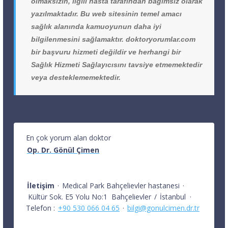
olmaksızın, ilgili hasta tarafından bağımsız olarak
yazılmaktadır. Bu web sitesinin temel amacı
sağlık alanında kamuoyunun daha iyi
bilgilenmesini sağlamaktır. doktoryorumlar.com
bir başvuru hizmeti değildir ve herhangi bir
Sağlık Hizmeti Sağlayıcısını tavsiye etmemektedir
veya desteklememektedir.
En çok yorum alan doktor
Op. Dr. Gönül Çimen
İletişim
·
Medical Park Bahçelievler hastanesi
·
Kültür Sok. E5 Yolu No:1
Bahçelievler
/
İstanbul
·
Telefon :
+90 530 066 04 65
·
bilgi@gonulcimen.dr.tr