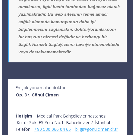
olmaksızın, ilgili hasta tarafından bağımsız olarak
yazılmaktadır. Bu web sitesinin temel amacı
sağlık alanında kamuoyunun daha iyi
bilgilenmesini sağlamaktır. doktoryorumlar.com
bir başvuru hizmeti değildir ve herhangi bir
Sağlık Hizmeti Sağlayıcısını tavsiye etmemektedir
veya desteklememektedir.
En çok yorum alan doktor
Op. Dr. Gönül Çimen
İletişim
·
Medical Park Bahçelievler hastanesi
·
Kültür Sok. E5 Yolu No:1
Bahçelievler
/
İstanbul
·
Telefon :
+90 530 066 04 65
·
bilgi@gonulcimen.dr.tr