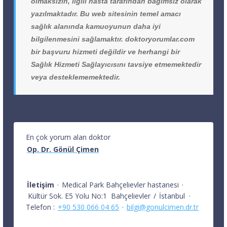
olmaksızın, ilgili hasta tarafından bağımsız olarak
yazılmaktadır. Bu web sitesinin temel amacı
sağlık alanında kamuoyunun daha iyi
bilgilenmesini sağlamaktır. doktoryorumlar.com
bir başvuru hizmeti değildir ve herhangi bir
Sağlık Hizmeti Sağlayıcısını tavsiye etmemektedir
veya desteklememektedir.
En çok yorum alan doktor
Op. Dr. Gönül Çimen
İletişim
·
Medical Park Bahçelievler hastanesi
·
Kültür Sok. E5 Yolu No:1
Bahçelievler
/
İstanbul
·
Telefon :
+90 530 066 04 65
·
bilgi@gonulcimen.dr.tr