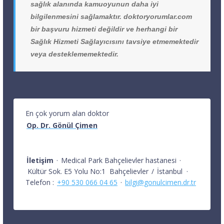
sağlık alanında kamuoyunun daha iyi
bilgilenmesini sağlamaktır. doktoryorumlar.com
bir başvuru hizmeti değildir ve herhangi bir
Sağlık Hizmeti Sağlayıcısını tavsiye etmemektedir
veya desteklememektedir.
En çok yorum alan doktor
Op. Dr. Gönül Çimen
İletişim
·
Medical Park Bahçelievler hastanesi
·
Kültür Sok. E5 Yolu No:1
Bahçelievler
/
İstanbul
·
Telefon :
+90 530 066 04 65
·
bilgi@gonulcimen.dr.tr