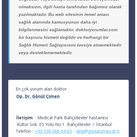
olmaksızın, ilgili hasta tarafından bağımsız olarak
yazılmaktadır. Bu web sitesinin temel amacı
sağlık alanında kamuoyunun daha iyi
bilgilenmesini sağlamaktır. doktoryorumlar.com
bir başvuru hizmeti değildir ve herhangi bir
Sağlık Hizmeti Sağlayıcısını tavsiye etmemektedir
veya desteklememektedir.
En çok yorum alan doktor
Op. Dr. Gönül Çimen
İletişim
·
Medical Park Bahçelievler hastanesi
·
Kültür Sok. E5 Yolu No:1
Bahçelievler
/
İstanbul
·
Telefon :
+90 530 066 04 65
·
bilgi@gonulcimen.dr.tr