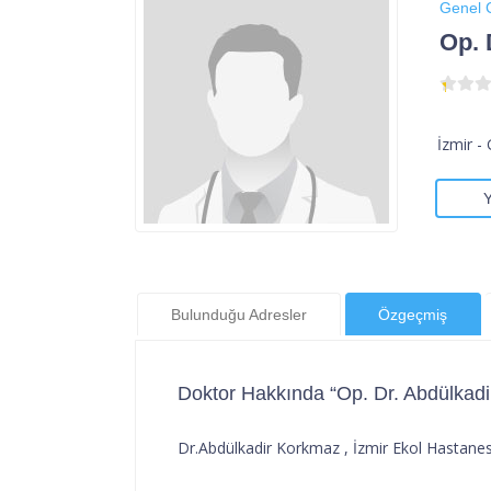
Genel 
Op. 
İzmir -
Bulunduğu Adresler
Özgeçmiş
Doktor Hakkında “Op. Dr. Abdülkad
Dr.Abdülkadir Korkmaz , İzmir Ekol Hastanesi