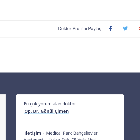
Doktor Profilini Paylaş:
En çok yorum alan doktor
Op. Dr. Gönül Çimen
İletişim
·
Medical Park Bahçelievler
hastanesi
·
Kültür Sok. E5 Yolu No:1