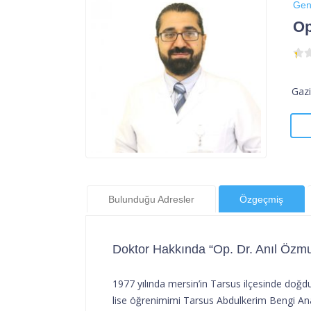
Gen
Op
Gazi
Bulunduğu Adresler
Özgeçmiş
Doktor Hakkında “Op. Dr. Anıl Özmu
1977 yılında mersin’in Tarsus ilçesinde doğd
lise öğrenimimi Tarsus Abdulkerim Bengi Anad