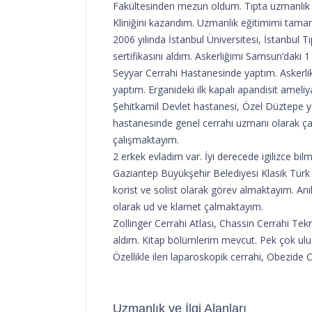
Fakültesinden mezun oldum. Tıpta uzmanlık 
Kliniğini kazandım. Uzmanlık eğitimimi tama
2006 yılında İstanbul Üniversitesi, İstanbul
sertifikasını aldım. Askerliğimi Samsun’daki
Seyyar Cerrahi Hastanesinde yaptım. Askerli
yaptım. Erganideki ilk kapalı apandisit amel
Şehitkamil Devlet hastanesi, Özel Düztepe 
hastanesinde genel cerrahi uzmanı olarak 
çalışmaktayım.
2 erkek evladım var. İyi derecede igilizce bil
Gaziantep Büyükşehir Belediyesi Klasik Tür
korist ve solist olarak görev almaktayım. A
olarak ud ve klarnet çalmaktayım.
Zollinger Cerrahi Atlası, Chassin Cerrahi Tekn
aldım. Kitap bölümlerim mevcut. Pek çok ulus
Özellikle ileri laparoskopik cerrahi, Obezide 
Uzmanlık ve İlgi Alanları