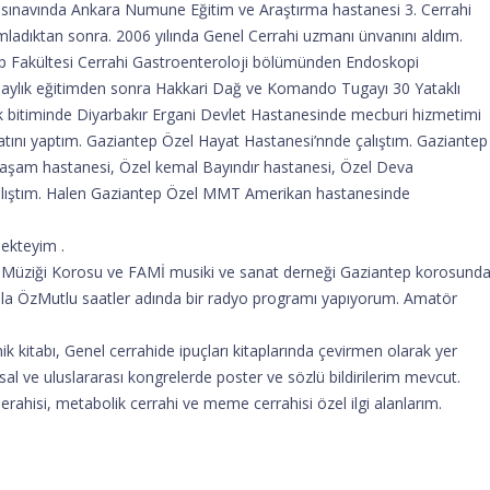
sınavında Ankara Numune Eğitim ve Araştırma hastanesi 3. Cerrahi
mladıktan sonra. 2006 yılında Genel Cerrahi uzmanı ünvanını aldım.
 Tıp Fakültesi Cerrahi Gastroenteroloji bölümünden Endoskopi
 1 aylık eğitimden sonra Hakkari Dağ ve Komando Tugayı 30 Yataklı
k bitiminde Diyarbakır Ergani Devlet Hastanesinde mecburi hizmetimi
iyatını yaptım. Gaziantep Özel Hayat Hastanesi’nnde çalıştım. Gaziantep
yaşam hastanesi, Özel kemal Bayındır hastanesi, Özel Deva
çalıştım. Halen Gaziantep Özel MMT Amerikan hastanesinde
mekteyim .
k Müziği Korosu ve FAMİ musiki ve sanat derneği Gaziantep korosund
nılla ÖzMutlu saatler adında bir radyo programı yapıyorum. Amatör
ik kitabı, Genel cerrahide ipuçları kitaplarında çevirmen olarak yer
al ve uluslararası kongrelerde poster ve sözlü bildirilerim mevcut.
Cerahisi, metabolik cerrahi ve meme cerrahisi özel ilgi alanlarım.