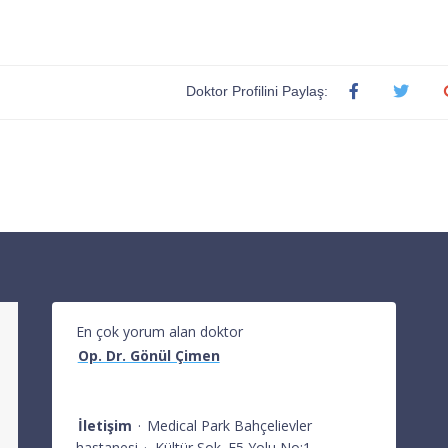
Doktor Profilini Paylaş:
En çok yorum alan doktor
Op. Dr. Gönül Çimen
İletişim
·
Medical Park Bahçelievler
hastanesi
·
Kültür Sok. E5 Yolu No:1