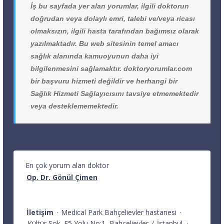
İş bu sayfada yer alan yorumlar, ilgili doktorun
doğrudan veya dolaylı emri, talebi ve/veya ricası
olmaksızın, ilgili hasta tarafından bağımsız olarak
yazılmaktadır. Bu web sitesinin temel amacı
sağlık alanında kamuoyunun daha iyi
bilgilenmesini sağlamaktır. doktoryorumlar.com
bir başvuru hizmeti değildir ve herhangi bir
Sağlık Hizmeti Sağlayıcısını tavsiye etmemektedir
veya desteklememektedir.
En çok yorum alan doktor
Op. Dr. Gönül Çimen
İletişim
·
Medical Park Bahçelievler hastanesi
·
Kültür Sok. E5 Yolu No:1
Bahçelievler
/
İstanbul
·