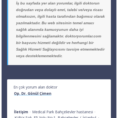
İş bu sayfada yer alan yorumlar, ilgili doktorun
doğrudan veya dolaylı emri, talebi ve/veya ricası
olmaksızın, ilgili hasta tarafından bağımsız olarak
yazılmaktadır. Bu web sitesinin temel amacı
sağlık alanında kamuoyunun daha iyi
bilgilenmesini sağlamaktır. doktoryorumlar.com
bir başvuru hizmeti değildir ve herhangi bir
Sağlık Hizmeti Sağlayıcısını tavsiye etmemektedir
veya desteklememektedir.
En çok yorum alan doktor
Op. Dr. Gönül Çimen
İletişim
·
Medical Park Bahçelievler hastanesi
·
Kültür Sok. E5 Yolu No:1
Bahçelievler
/
İstanbul
·