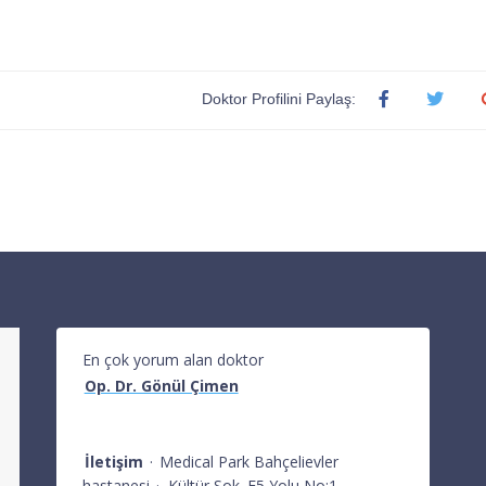
Doktor Profilini Paylaş:
En çok yorum alan doktor
Op. Dr. Gönül Çimen
İletişim
·
Medical Park Bahçelievler
hastanesi
·
Kültür Sok. E5 Yolu No:1