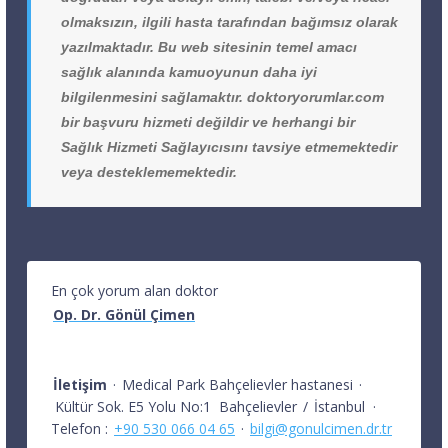
olmaksızın, ilgili hasta tarafından bağımsız olarak
yazılmaktadır. Bu web sitesinin temel amacı
sağlık alanında kamuoyunun daha iyi
bilgilenmesini sağlamaktır. doktoryorumlar.com
bir başvuru hizmeti değildir ve herhangi bir
Sağlık Hizmeti Sağlayıcısını tavsiye etmemektedir
veya desteklememektedir.
En çok yorum alan doktor
Op. Dr. Gönül Çimen
İletişim
·
Medical Park Bahçelievler hastanesi
·
Kültür Sok. E5 Yolu No:1
Bahçelievler
/
İstanbul
·
Telefon :
+90 530 066 04 65
·
bilgi@gonulcimen.dr.tr