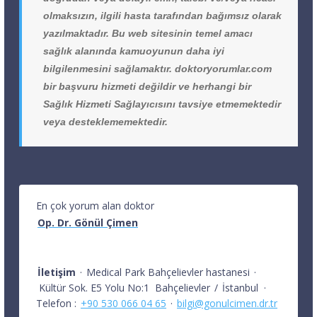
olmaksızın, ilgili hasta tarafından bağımsız olarak
yazılmaktadır. Bu web sitesinin temel amacı
sağlık alanında kamuoyunun daha iyi
bilgilenmesini sağlamaktır. doktoryorumlar.com
bir başvuru hizmeti değildir ve herhangi bir
Sağlık Hizmeti Sağlayıcısını tavsiye etmemektedir
veya desteklememektedir.
En çok yorum alan doktor
Op. Dr. Gönül Çimen
İletişim
·
Medical Park Bahçelievler hastanesi
·
Kültür Sok. E5 Yolu No:1
Bahçelievler
/
İstanbul
·
Telefon :
+90 530 066 04 65
·
bilgi@gonulcimen.dr.tr