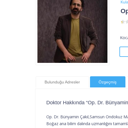
Kul
Op
Koca
Bulunduğu Adresler
Özgeçmiş
Doktor Hakkında “Op. Dr. Bünyamin
Op. Dr. Bünyamin Çakıl,Samsun Ondokuz May
Boğaz ana bilim dalında uzmanlığını tamaml