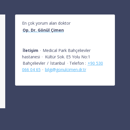
En çok yorum alan doktor
Op. Dr. Gönül Çimen
İletişim
·
Medical Park Bahçelievler
hastanesi
·
Kültür Sok. E5 Yolu No:1
Bahçelievler
/
İstanbul
· Telefon :
+90 530
066 04 65
·
bilgi@gonulcimen.dr.tr