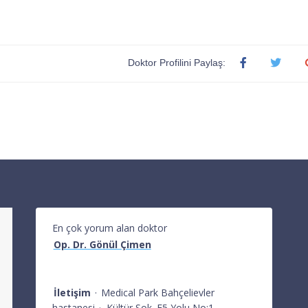
Doktor Profilini Paylaş:
En çok yorum alan doktor
Op. Dr. Gönül Çimen
İletişim
·
Medical Park Bahçelievler
hastanesi
·
Kültür Sok. E5 Yolu No:1