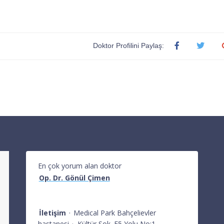
Doktor Profilini Paylaş:
En çok yorum alan doktor
Op. Dr. Gönül Çimen
İletişim
·
Medical Park Bahçelievler
hastanesi
·
Kültür Sok. E5 Yolu No:1