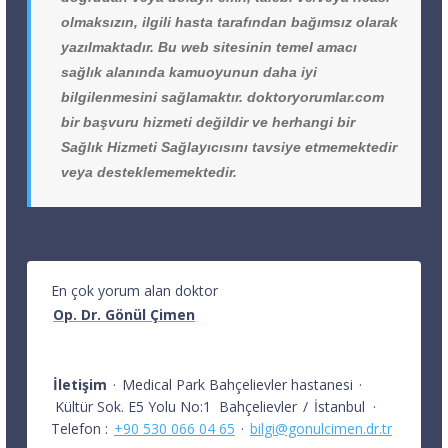
olmaksızın, ilgili hasta tarafından bağımsız olarak
yazılmaktadır. Bu web sitesinin temel amacı
sağlık alanında kamuoyunun daha iyi
bilgilenmesini sağlamaktır. doktoryorumlar.com
bir başvuru hizmeti değildir ve herhangi bir
Sağlık Hizmeti Sağlayıcısını tavsiye etmemektedir
veya desteklememektedir.
En çok yorum alan doktor
Op. Dr. Gönül Çimen
İletişim
·
Medical Park Bahçelievler hastanesi
·
Kültür Sok. E5 Yolu No:1
Bahçelievler
/
İstanbul
·
Telefon :
+90 530 066 04 65
·
bilgi@gonulcimen.dr.tr