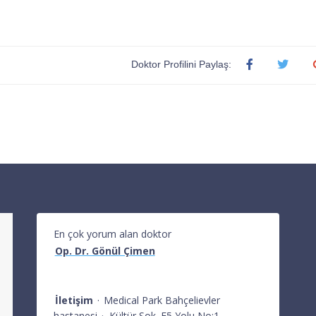
Doktor Profilini Paylaş:
En çok yorum alan doktor
Op. Dr. Gönül Çimen
İletişim
·
Medical Park Bahçelievler
hastanesi
·
Kültür Sok. E5 Yolu No:1