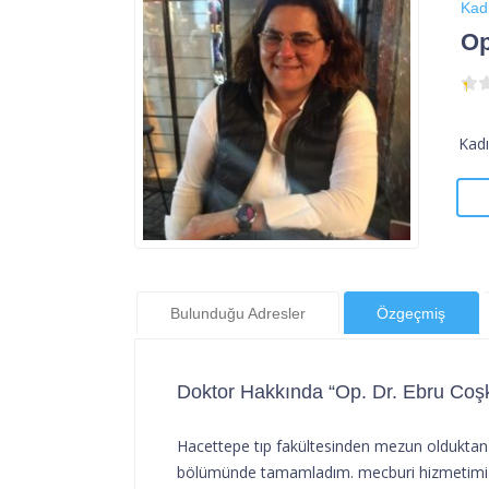
Kad
Op
Kad
Bulunduğu Adresler
Özgeçmiş
Doktor Hakkında “Op. Dr. Ebru Coş
Hacettepe tıp fakültesinden mezun olduktan s
bölümünde tamamladım. mecburi hizmetimi 