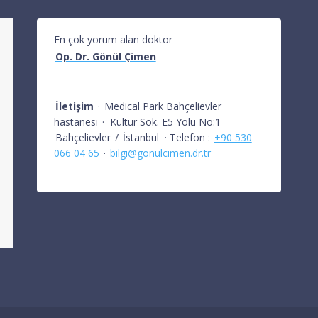
En çok yorum alan doktor
Op. Dr. Gönül Çimen
İletişim
·
Medical Park Bahçelievler
hastanesi
·
Kültür Sok. E5 Yolu No:1
Bahçelievler
/
İstanbul
· Telefon :
+90 530
066 04 65
·
bilgi@gonulcimen.dr.tr