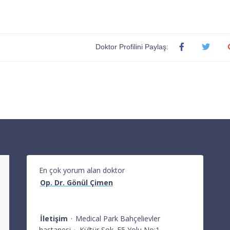
Doktor Profilini Paylaş:
En çok yorum alan doktor
Op. Dr. Gönül Çimen
İletişim
·
Medical Park Bahçelievler
hastanesi
·
Kültür Sok. E5 Yolu No:1