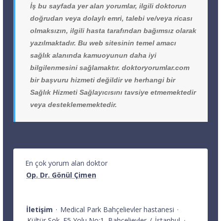
İş bu sayfada yer alan yorumlar, ilgili doktorun
doğrudan veya dolaylı emri, talebi ve/veya ricası
olmaksızın, ilgili hasta tarafından bağımsız olarak
yazılmaktadır. Bu web sitesinin temel amacı
sağlık alanında kamuoyunun daha iyi
bilgilenmesini sağlamaktır. doktoryorumlar.com
bir başvuru hizmeti değildir ve herhangi bir
Sağlık Hizmeti Sağlayıcısını tavsiye etmemektedir
veya desteklememektedir.
En çok yorum alan doktor
Op. Dr. Gönül Çimen
İletişim
·
Medical Park Bahçelievler hastanesi
·
Kültür Sok. E5 Yolu No:1
Bahçelievler
/
İstanbul
·