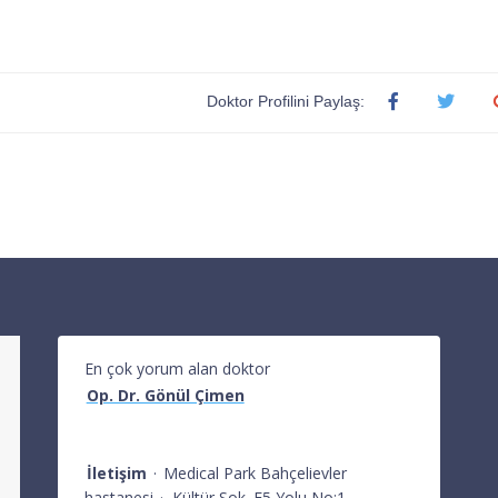
Doktor Profilini Paylaş:
En çok yorum alan doktor
Op. Dr. Gönül Çimen
İletişim
·
Medical Park Bahçelievler
hastanesi
·
Kültür Sok. E5 Yolu No:1