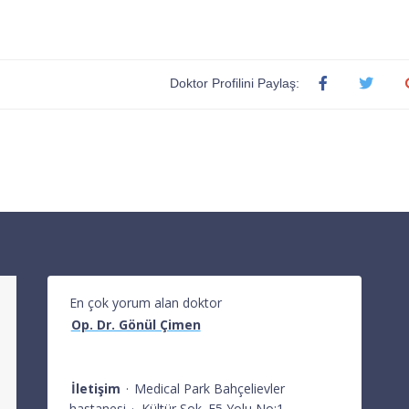
Doktor Profilini Paylaş:
En çok yorum alan doktor
Op. Dr. Gönül Çimen
İletişim
·
Medical Park Bahçelievler
hastanesi
·
Kültür Sok. E5 Yolu No:1