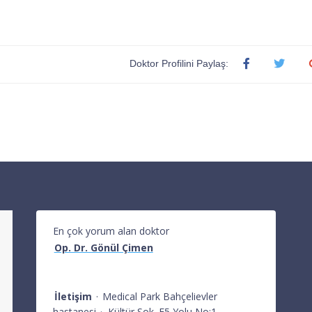
Doktor Profilini Paylaş:
En çok yorum alan doktor
Op. Dr. Gönül Çimen
İletişim
·
Medical Park Bahçelievler
hastanesi
·
Kültür Sok. E5 Yolu No:1