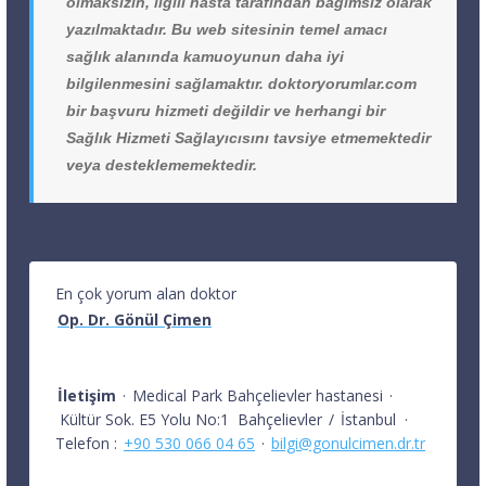
olmaksızın, ilgili hasta tarafından bağımsız olarak
yazılmaktadır. Bu web sitesinin temel amacı
sağlık alanında kamuoyunun daha iyi
bilgilenmesini sağlamaktır. doktoryorumlar.com
bir başvuru hizmeti değildir ve herhangi bir
Sağlık Hizmeti Sağlayıcısını tavsiye etmemektedir
veya desteklememektedir.
En çok yorum alan doktor
Op. Dr. Gönül Çimen
İletişim
·
Medical Park Bahçelievler hastanesi
·
Kültür Sok. E5 Yolu No:1
Bahçelievler
/
İstanbul
·
Telefon :
+90 530 066 04 65
·
bilgi@gonulcimen.dr.tr