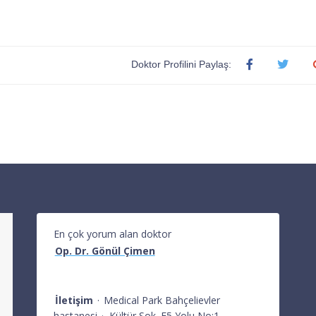
Doktor Profilini Paylaş:
En çok yorum alan doktor
Op. Dr. Gönül Çimen
İletişim
·
Medical Park Bahçelievler
hastanesi
·
Kültür Sok. E5 Yolu No:1