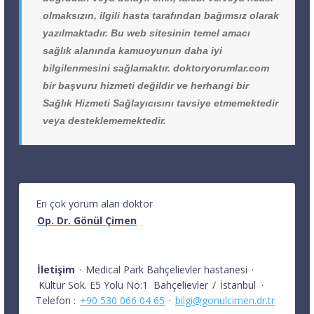
olmaksızın, ilgili hasta tarafından bağımsız olarak
yazılmaktadır. Bu web sitesinin temel amacı
sağlık alanında kamuoyunun daha iyi
bilgilenmesini sağlamaktır. doktoryorumlar.com
bir başvuru hizmeti değildir ve herhangi bir
Sağlık Hizmeti Sağlayıcısını tavsiye etmemektedir
veya desteklememektedir.
En çok yorum alan doktor
Op. Dr. Gönül Çimen
İletişim
·
Medical Park Bahçelievler hastanesi
·
Kültür Sok. E5 Yolu No:1
Bahçelievler
/
İstanbul
·
Telefon :
+90 530 066 04 65
·
bilgi@gonulcimen.dr.tr