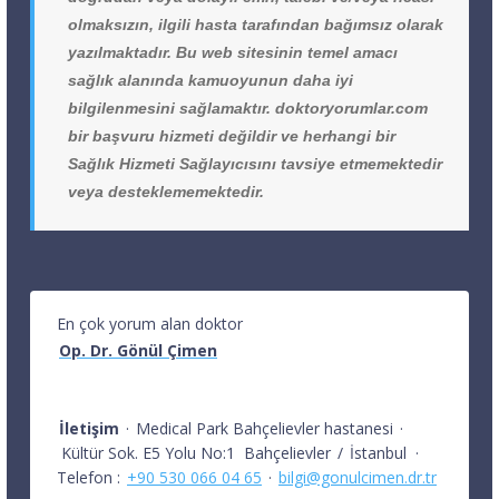
olmaksızın, ilgili hasta tarafından bağımsız olarak
yazılmaktadır. Bu web sitesinin temel amacı
sağlık alanında kamuoyunun daha iyi
bilgilenmesini sağlamaktır. doktoryorumlar.com
bir başvuru hizmeti değildir ve herhangi bir
Sağlık Hizmeti Sağlayıcısını tavsiye etmemektedir
veya desteklememektedir.
En çok yorum alan doktor
Op. Dr. Gönül Çimen
İletişim
·
Medical Park Bahçelievler hastanesi
·
Kültür Sok. E5 Yolu No:1
Bahçelievler
/
İstanbul
·
Telefon :
+90 530 066 04 65
·
bilgi@gonulcimen.dr.tr