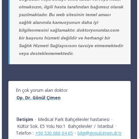
olmaksızın, ilgili hasta tarafından bağımsız olarak
yazılmaktadır. Bu web sitesinin temel amacı
sağlık alanında kamuoyunun daha iyi
bilgilenmesini sağlamaktır. doktoryorumlar.com
bir başvuru hizmeti değildir ve herhangi bir
Sağlık Hizmeti Sağlayıcısını tavsiye etmemektedir
veya desteklememektedir.
En çok yorum alan doktor
Op. Dr. Gönül Çimen
İletişim
·
Medical Park Bahçelievler hastanesi
·
Kültür Sok. E5 Yolu No:1
Bahçelievler
/
İstanbul
·
Telefon :
+90 530 066 04 65
·
bilgi@gonulcimen.dr.tr