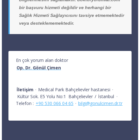
bir başvuru hizmeti değildir ve herhangi bir
Sağlık Hizmeti Sağlayıcısını tavsiye etmemektedir
veya desteklememektedir.
En çok yorum alan doktor
Op. Dr. Gönül Çimen
İletişim
·
Medical Park Bahçelievler hastanesi
·
Kültür Sok. E5 Yolu No:1
Bahçelievler
/
İstanbul
·
Telefon :
+90 530 066 04 65
·
bilgi@gonulcimen.dr.tr