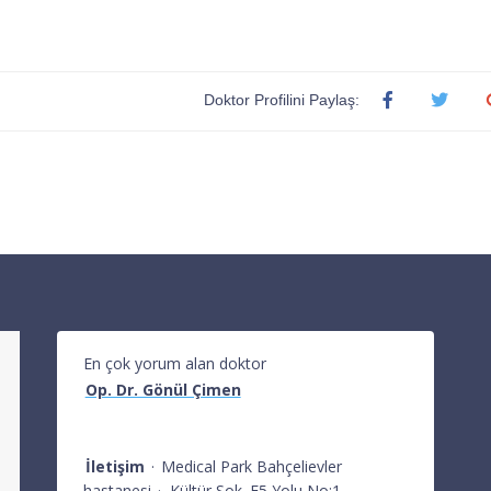
Doktor Profilini Paylaş:
En çok yorum alan doktor
Op. Dr. Gönül Çimen
İletişim
·
Medical Park Bahçelievler
hastanesi
·
Kültür Sok. E5 Yolu No:1