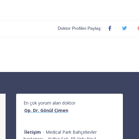
Doktor Profilini Paylaş:
En çok yorum alan doktor
Op. Dr. Gönül Çimen
İletişim
·
Medical Park Bahçelievler
hastanesi
·
Kültür Sok. E5 Yolu No:1