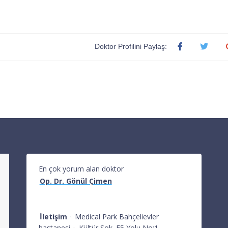
Doktor Profilini Paylaş:
En çok yorum alan doktor
Op. Dr. Gönül Çimen
İletişim
·
Medical Park Bahçelievler
hastanesi
·
Kültür Sok. E5 Yolu No:1