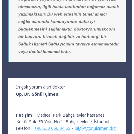
olmaksızın, ilgili hasta tarafından bağımsız olarak
yazılmaktadır. Bu web sitesinin temel amacı
sağlık alanında kamuoyunun daha iyi
bilgilenmesini sağlamaktır. doktoryorumlar.com
bir başvuru hizmeti değildir ve herhangi bir
Sağlık Hizmeti Sağlayıcısını tavsiye etmemektedir
veya desteklememektedir.
En çok yorum alan doktor
Op. Dr. Gönül Çimen
İletişim
·
Medical Park Bahçelievler hastanesi
·
Kültür Sok. E5 Yolu No:1
Bahçelievler
/
İstanbul
·
Telefon :
+90 530 066 04 65
·
bilgi@gonulcimen.dr.tr